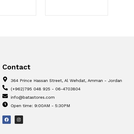
60,
د.ا
Contact
364 Prince Hassan Street, Al Wehdat, Amman - Jordan
(+962)795 048 925 - 06-4703804
info@batastores.com
Open time: 9:00AM - 5:30PM