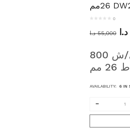
DW26Q
0
د.ا
55,000
د.ا
همر شاكوش عدل ي/ش 800
AVAILABILITY:
6 IN