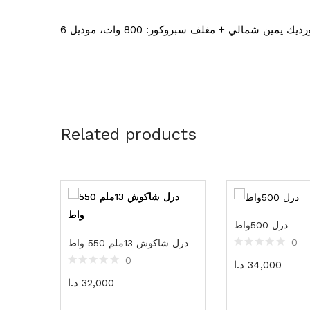
Related products
درل 500واط
0
درل شاكوش 13ملم 550 واط
0
34,000
د.ا
32,000
د.ا