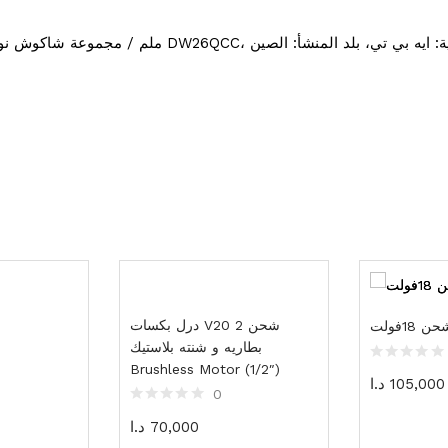
 + مغلف سبروكور: 800 وات، موديل DW26QCC، العلامة التجارية: ايه بي تي، بلد المنشأ: الصين
درل بكسات V20 شحن 2
18فولت
بطاريه و شنته بلاستيك
Brushless Motor (1/2″)
105,000
د.ا
0
70,000
د.ا