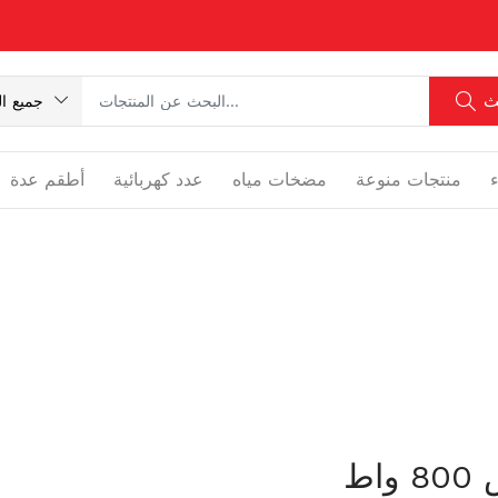
ث
جميع ال
منتجات منوعة
مضخات مياه
عدد كهربائية
أطقم عدة
همر شاكوش عدل ي/ش 800 واط