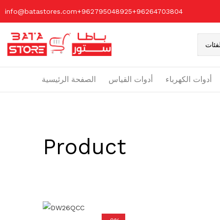
info@batastores.com
+962795048925
+96264703804
فئات
أدوات الكهرباء
أدوات القياس
الصفحة الرئيسية
Product