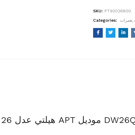
SKU:
PT92026800
همرات
Categories:
 800 وات + ظرف شنيور APT موديل DW26QCC