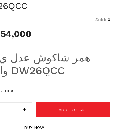
26مم CC
Sold:
0
54,000
واط 26 مم DW26QCC
 STOCK
ADD TO CART
BUY NOW