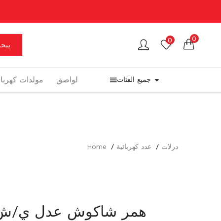
0
0
يبح
لواصق
مولدات كهرباء
جميع الفئات
درلات
عدد كهربائية
Home