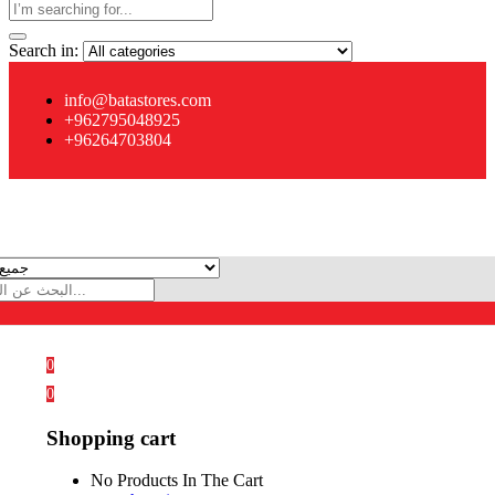
Search in:
info@batastores.com
+962795048925
+96264703804
0
0
Shopping cart
No Products In The Cart