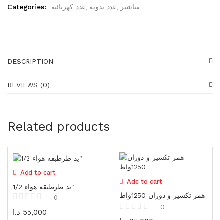
Generators
Categories:
عدد كهربائية
عدد يدوية
مناشير
16 items
Gadgets
87 items
DESCRIPTION
Water pumps
39 items
REVIEWS (0)
Shoes
23 items
Related products
Shoes
23 items
Gloves
19 items
Add to cart
Add to cart
يد طرطيقه هواء 1/2″
Protectors
همر تكسير و دوران 1250واط
0
25 items
0
د.ا
55,000