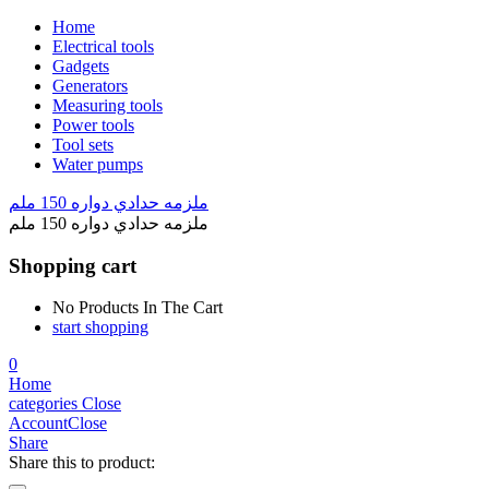
Home
Electrical tools
Gadgets
Generators
Measuring tools
Power tools
Tool sets
Water pumps
ملزمه حدادي دواره 150 ملم
ملزمه حدادي دواره 150 ملم
Shopping cart
No Products In The Cart
start shopping
0
Home
categories
Close
Account
Close
Share
Share this to product: