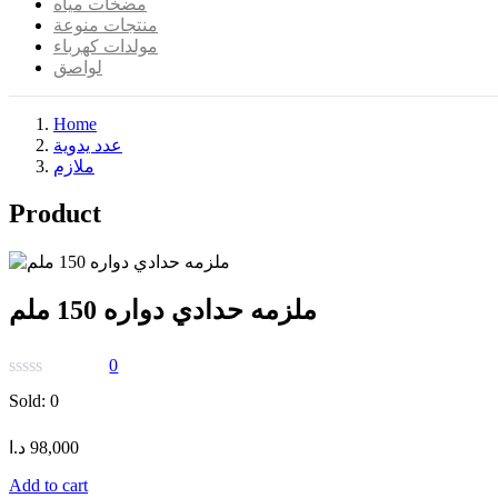
مضخات مياه
منتجات منوعة
مولدات كهرباء
لواصق
Home
عدد يدوية
ملازم
Product
ملزمه حدادي دواره 150 ملم
0
Sold:
0
د.ا
98,000
Add to cart