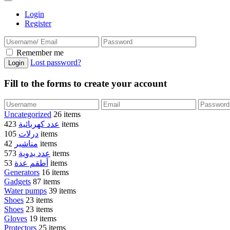
Login
Register
Remember me
Lost password?
Fill to the forms to create your account
Uncategorized
26 items
عدد كهربائية
423 items
درلات
105 items
مناشير
42 items
عدد يدوية
573 items
أطقم عدة
53 items
Generators
16 items
Gadgets
87 items
Water pumps
39 items
Shoes
23 items
Shoes
23 items
Gloves
19 items
Protectors
25 items