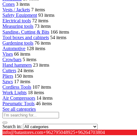
Cones
3 items
Vests / Jackets
7 items
Safety Equipment
93 items
Electrical tools
72 items
Measuring tools
73 items
Sanding، Cutting & Bits
166 items
Tool boxes and cabinets
54 items
Gardening tools
76 items
Automotive
128 items
Vises
66 items
Crowbars
5 items
Hand hammers
23 items
Cutters
24 items
Pliers
150 items
Saws
17 items
Cordless Tools
107 items
Work Lights
18 items
Air Compressors
14 items
Pneumatic Tools
46 items
See all categories
Search in:
info@batastores.com
+962795048925
+96264703804