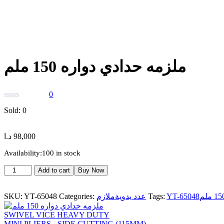
ملزمه حدادي دواره 150 ملم
0
Sold:
0
د.ا
98,000
Availability:
100 in stock
ملزمه
Add to cart
Buy Now
حدادي
دواره
SKU:
YT-65048
Categories:
ملازم
عدد يدوية
Tags:
YT-65048
150
ملم
SWIVEL VICE HEAVY DUTY
quantity
MINI PLIERS - SIDE CUTTING (115MM)