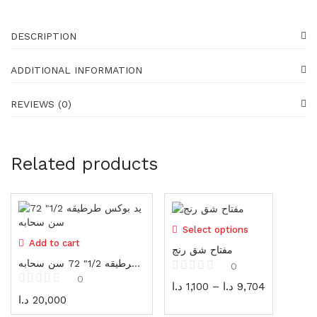
Generators
16 items
DESCRIPTION
Gadgets
87 items
ADDITIONAL INFORMATION
Water pumps
REVIEWS (0)
39 items
Shoes
23 items
Related products
Shoes
23 items
Select options
Gloves
Add to cart
19 items
مفتاح شق رنج
يد بكس طرطيقه 1/2″ 72 سن سحابه
0
Protectors
0
د.ا
1,100
–
د.ا
9,704
25 items
د.ا
20,000