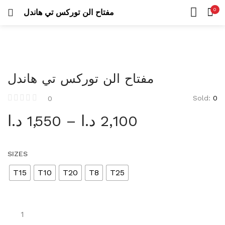
Uncategorized
0
مفتاح الن توركس تي هاندل
26 items
LOGIN
REGISTER
HOME
SEARCH IN:
CATEGORIES
عدد كهربائية
ACCOUNT
423 items
SHARE
مفتاح الن توركس تي هاندل
درلات
105 items
Sold:
0
0
Remember me
د.ا
1,550
–
د.ا
2,100
مناشير
42 items
عدد يدوية
SIZES
573 items
Lost password?
T15
T10
T20
T8
T25
أطقم عدة
53 items