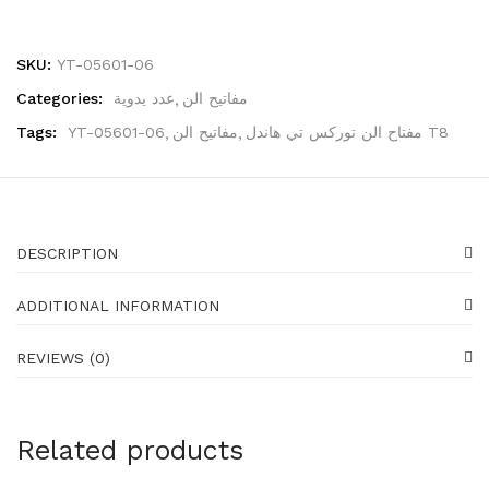
Generators
16 items
SKU:
YT-05601-06
Gadgets
Categories:
عدد يدوية
مفاتيح الن
87 items
Tags:
YT-05601-06
مفاتيح الن
مفتاح الن توركس تي هاندل T8
Water pumps
39 items
Shoes
23 items
DESCRIPTION
Shoes
ADDITIONAL INFORMATION
23 items
Gloves
REVIEWS (0)
19 items
Protectors
Related products
25 items