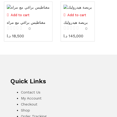
Cones
3 items
Add to cart
Add to cart
Vests / Jackets
بريصة هيدروليك
مغناطيس براغي مع مراه
7 items
0
0
د.ا
18,500
د.ا
145,000
Safety Equipment
93 items
Electrical tools
72 items
Measuring tools
73 items
Quick Links
Sanding، Cutting & Bits
Contact Us
166 items
My Account
Tool boxes and cabinets
Checkout
54 items
Shop
Order Tracking