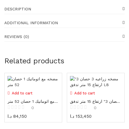
Generators
16 items
DESCRIPTION
Gadgets
ADDITIONAL INFORMATION
87 items
REVIEWS (0)
Water pumps
39 items
Shoes
Related products
23 items
Shoes
23 items
Add to cart
Add to cart
Gloves
19 items
مضخه زراعيه 3 حصان 3″ ارتفاع 15 متر تدفق L8
مضخه مع اتوماتيك 1 حصان 52 متر
0
0
Protectors
د.ا
84,150
د.ا
153,450
25 items