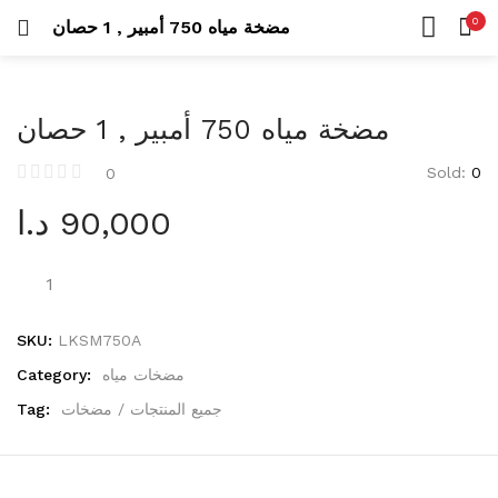
Uncategorized
0
مضخة مياه 750 أمبير , 1 حصان
26 items
LOGIN
REGISTER
HOME
SEARCH IN:
CATEGORIES
عدد كهربائية
مضخة مياه 750 أمبير , 1 حصان
ACCOUNT
423 items
SHARE
Sold:
0
0
درلات
د.ا
90,000
105 items
Remember me
مناشير
42 items
عدد يدوية
SKU:
LKSM750A
573 items
Lost password?
Category:
مضخات مياه
Tag:
جميع المنتجات / مضخات
أطقم عدة
53 items