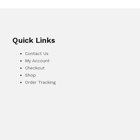
Cones
3 items
Vests / Jackets
7 items
Quick Links
Safety Equipment
93 items
Contact Us
My Account
Electrical tools
Checkout
72 items
Shop
Order Tracking
Measuring tools
73 items
Sanding، Cutting & Bits
166 items
Tool boxes and cabinets
54 items