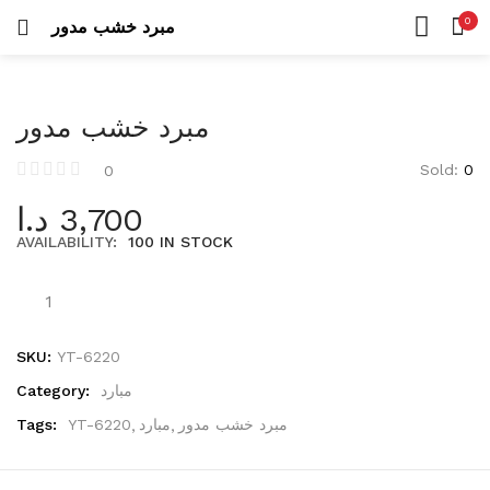
Uncategorized
0
مبرد خشب مدور
26 items
LOGIN
REGISTER
HOME
SEARCH IN:
CATEGORIES
عدد كهربائية
مبرد خشب مدور
ACCOUNT
423 items
SHARE
Sold:
0
0
درلات
د.ا
3,700
105 items
AVAILABILITY:
100 IN STOCK
Remember me
مناشير
42 items
عدد يدوية
573 items
SKU:
YT-6220
Lost password?
Category:
مبارد
أطقم عدة
Tags:
YT-6220
مبارد
مبرد خشب مدور
53 items