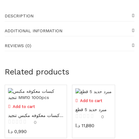
Generators
16 items
DESCRIPTION
Gadgets
87 items
ADDITIONAL INFORMATION
Water pumps
REVIEWS (0)
39 items
Shoes
23 items
Related products
Shoes
23 items
Add to cart
Gloves
Add to cart
19 items
مبرد حديد 5 قطع
كبسات معكوفه مكبس تنجيد MM10 1000pcs
0
Protectors
0
د.ا
11,880
25 items
د.ا
0,990