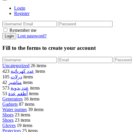
Login
Register
Remember me
Lost password?
Fill to the forms to create your account
Uncategorized
26 items
عدد كهربائية
423 items
درلات
105 items
مناشير
42 items
عدد يدوية
573 items
أطقم عدة
53 items
Generators
16 items
Gadgets
87 items
Water pumps
39 items
Shoes
23 items
Shoes
23 items
Gloves
19 items
Protectors
25 items