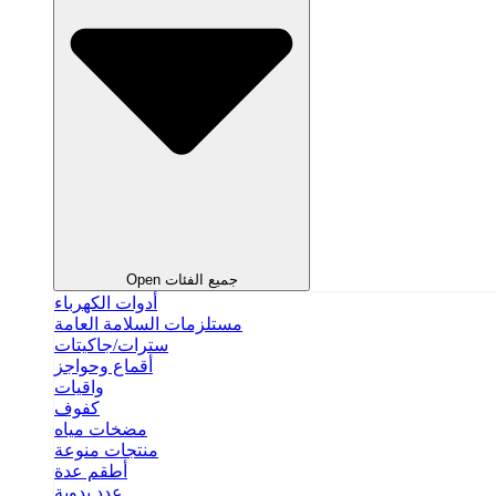
Open جميع الفئات
أدوات الكهرباء
مستلزمات السلامة العامة
سترات/جاكيتات
أقماع وحواجز
واقيات
كفوف
مضخات مياه
منتجات منوعة
أطقم عدة
عدد يدوية