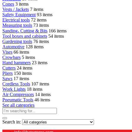
Cones
3 items
Vests / Jackets
7 items
Safety Equipment
93 items
Electrical tools
72 items
Measuring tools
73 items
Sanding، Cutting & Bits
166 items
Tool boxes and cabinets
54 items
Gardening tools
76 items
Automotive
128 items
Vises
66 items
Crowbars
5 items
Hand hammers
23 items
Cutters
24 items
Pliers
150 items
Saws
17 items
Cordless Tools
107 items
Work Lights
18 items
Air Compressors
14 items
Pneumatic Tools
46 items
See all categories
Search in: