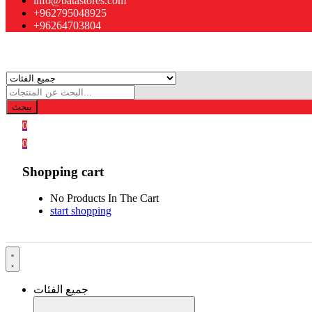
info@batastores.com
+962795048925
+96264703804
يبحث
0
0
Shopping cart
No Products In The Cart
start shopping
جميع الفئات