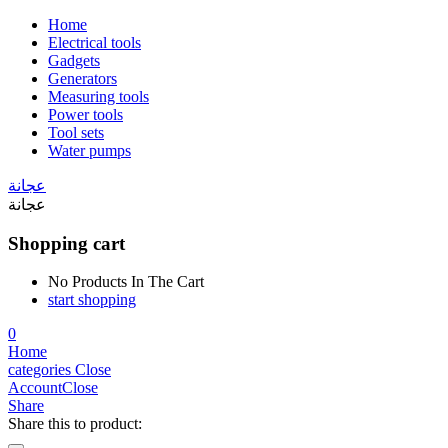
Home
Electrical tools
Gadgets
Generators
Measuring tools
Power tools
Tool sets
Water pumps
عجانة
عجانة
Shopping cart
No Products In The Cart
start shopping
0
Home
categories
Close
Account
Close
Share
Share this to product: