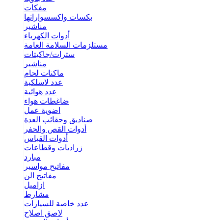
مفكات
بكسات واكسسواراتها
مناشير
أدوات الكهرباء
مستلزمات السلامة العامة
سترات/جاكيتات
مناشير
ماكنات لحام
عدد لاسلكية
عدد هوائية
ضاغطات هواء
اضوية عمل
صناديق وحقائب العدة
أدوات القص والحفر
أدوات القياس
زراديات وقطاعات
مبارد
مفاتيح مواسير
مفاتيح الن
ازاميل
مشارط
عدد خاصة للسيارات
لاصق اصلاح