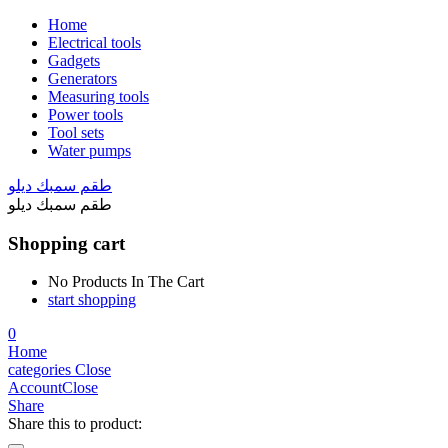
Home
Electrical tools
Gadgets
Generators
Measuring tools
Power tools
Tool sets
Water pumps
طقم سمبك ديلو
طقم سمبك ديلو
Shopping cart
No Products In The Cart
start shopping
0
Home
categories
Close
Account
Close
Share
Share this to product: