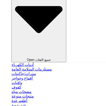
Open جميع الفئات
أدوات الكهرباء
مستلزمات السلامة العامة
سترات/جاكيتات
أقماع وحواجز
واقيات
كفوف
مضخات مياه
منتجات منوعة
أطقم عدة
عدد يدوية