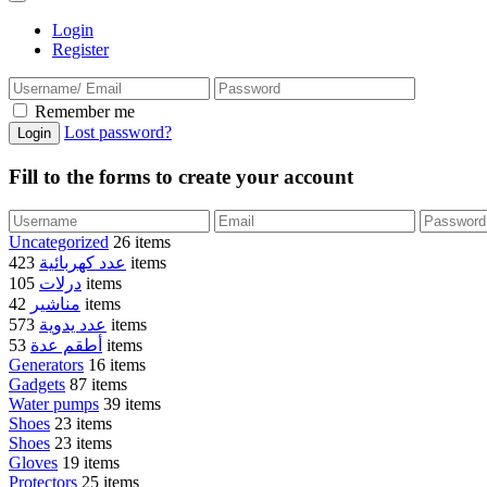
Login
Register
Remember me
Lost password?
Fill to the forms to create your account
Uncategorized
26 items
عدد كهربائية
423 items
درلات
105 items
مناشير
42 items
عدد يدوية
573 items
أطقم عدة
53 items
Generators
16 items
Gadgets
87 items
Water pumps
39 items
Shoes
23 items
Shoes
23 items
Gloves
19 items
Protectors
25 items