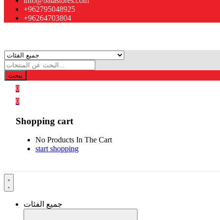
info@batastores.com
+962795048925
+96264703804
يبحث
0
0
Shopping cart
No Products In The Cart
start shopping
جميع الفئات