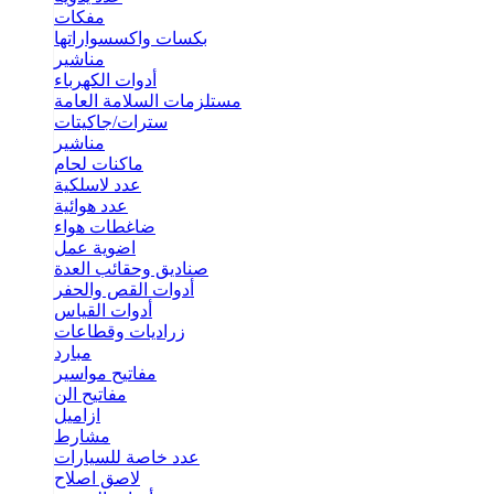
مفكات
بكسات واكسسواراتها
مناشير
أدوات الكهرباء
مستلزمات السلامة العامة
سترات/جاكيتات
مناشير
ماكنات لحام
عدد لاسلكية
عدد هوائية
ضاغطات هواء
اضوية عمل
صناديق وحقائب العدة
أدوات القص والحفر
أدوات القياس
زراديات وقطاعات
مبارد
مفاتيح مواسير
مفاتيح الن
ازاميل
مشارط
عدد خاصة للسيارات
لاصق اصلاح