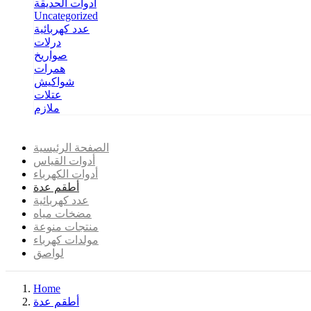
أدوات الحديقة
Uncategorized
عدد كهربائية
درلات
صواريخ
همرات
شواكيش
عتلات
ملازم
الصفحة الرئيسية
أدوات القياس
أدوات الكهرباء
أطقم عدة
عدد كهربائية
مضخات مياه
منتجات منوعة
مولدات كهرباء
لواصق
Home
أطقم عدة