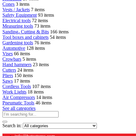
Cones
3 items
Vests / Jackets
7 items
Safety Equipment
93 items
Electrical tools
72 items
Measuring tools
73 items
Sanding، Cutting & Bits
166 items
Tool boxes and cabinets
54 items
Gardening tools
76 items
Automotive
128 items
Vises
66 items
Crowbars
5 items
Hand hammers
23 items
Cutters
24 items
Pliers
150 items
Saws
17 items
Cordless Tools
107 items
Work Lights
18 items
Air Compressors
14 items
Pneumatic Tools
46 items
See all categories
Search in: