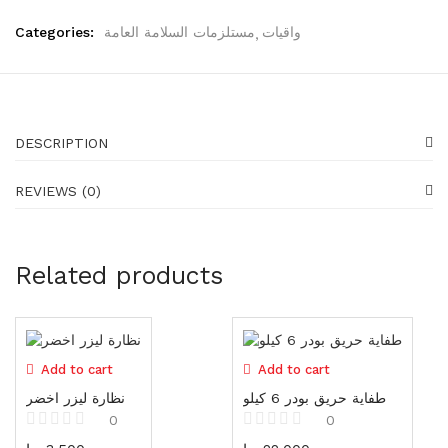
Generators
16 items
Categories:
مستلزمات السلامة العامة
واقيات
Gadgets
87 items
Water pumps
DESCRIPTION
39 items
REVIEWS (0)
Shoes
23 items
Shoes
Related products
23 items
Gloves
19 items
Add to cart
Add to cart
Protectors
طفاية حريق بودر 6 كيلو
نظارة ليزر اخضر
25 items
0
0