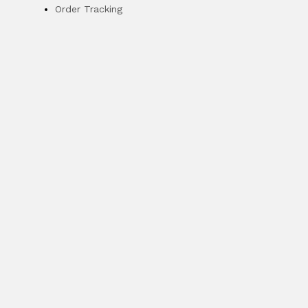
Order Tracking
Gardening tools
76 items
Automotive
128 items
Vises
66 items
Crowbars
5 items
Hand hammers
23 items
Cutters
24 items
Pliers
150 items