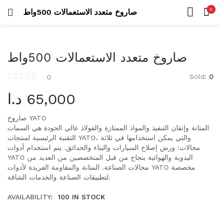
Uncategorized
0
صاروخ متعدد الاستعمالات 500واط
26 items
LOGIN
REGISTER
HOME
SEARCH IN:
CATEGORIES
عدد كهربائية
صاروخ متعدد الاستعمالات 500واط
ACCOUNT
423 items
SHARE
Sold:
0
0
درلات
د.ا
65,000
105 items
Remember me
مناشير
صاروخ
YATO
42 items
المتانة وإتقان التنفيذ والمواد الممتازة والفولاذ عالي الجودة هي السمات
التقنية الرئيسية لمنتجات YATO، والتي يمكن استخدامها في ثلاثة
مجالات: ورش إصلاح السيارات والبناء والحدائق. يتم استخدام أدوات
عدد يدوية
YATO اليدوية والهوائية بنجاح من قبل المتخصصين من العديد من
573 items
Lost password?
مجالات الصناعة. المتانة والمقاومة الفريدة لأدوات YATO مخصصة
لتطبيقات الصناعة والخدمات الشاقة.
أطقم عدة
AVAILABILITY:
100 IN STOCK
53 items