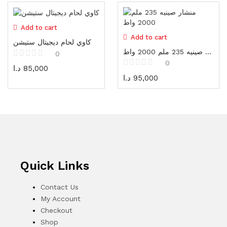
Cones
3 items
Add to cart
Vests / Jackets
Add to cart
كاوي لحام ديجيتال ستيشن
7 items
منشار صينيه 235 ملم 2000 واط
0
0
د.ا
85,000
Safety Equipment
د.ا
95,000
93 items
Electrical tools
72 items
Measuring tools
73 items
Quick Links
Sanding، Cutting & Bits
166 items
Contact Us
My Account
Tool boxes and cabinets
Checkout
54 items
Shop