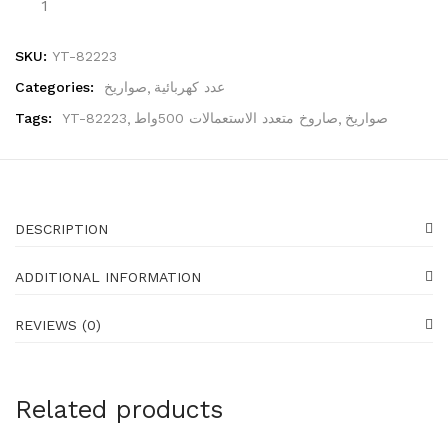
Generators
16 items
SKU:
YT-82223
Gadgets
Categories:
صواريخ
عدد كهربائية
87 items
Tags:
YT-82223
صاروخ متعدد الاستعمالات 500واط
صواريخ
Water pumps
39 items
Shoes
23 items
DESCRIPTION
Shoes
ADDITIONAL INFORMATION
23 items
REVIEWS (0)
Gloves
19 items
Protectors
Related products
25 items