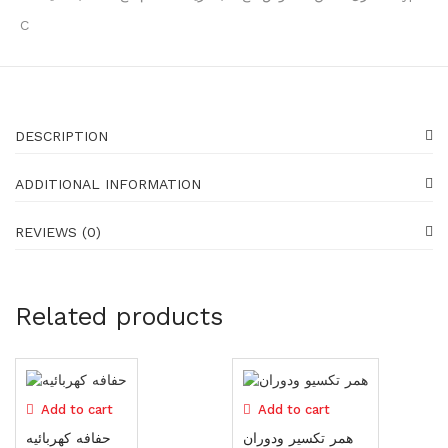
Generators
C
16 items
Gadgets
87 items
Water pumps
DESCRIPTION
39 items
ADDITIONAL INFORMATION
Shoes
23 items
REVIEWS (0)
Shoes
23 items
Related products
Gloves
19 items
Protectors
Add to cart
Add to cart
25 items
همر تكسير ودوران
حفافه كهربائيه