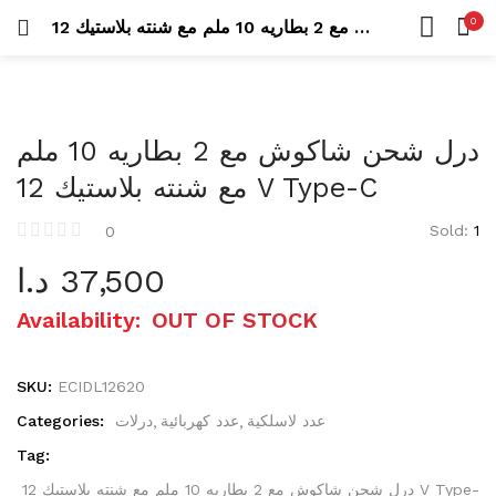
Uncategorized
0
درل شحن شاكوش مع 2 بطاريه 10 ملم مع شنته بلاستيك 12 V TYPE-C
26 items
LOGIN
REGISTER
HOME
SEARCH IN:
CATEGORIES
عدد كهربائية
ACCOUNT
423 items
درل شحن شاكوش مع 2 بطاريه 10 ملم
SHARE
مع شنته بلاستيك 12 V Type-C
درلات
105 items
Sold:
1
0
Remember me
مناشير
د.ا
37,500
42 items
Availability:
OUT OF STOCK
عدد يدوية
573 items
Lost password?
SKU:
ECIDL12620
Categories:
درلات
عدد كهربائية
عدد لاسلكية
أطقم عدة
53 items
Tag:
درل شحن شاكوش مع 2 بطاريه 10 ملم مع شنته بلاستيك 12 V Type-