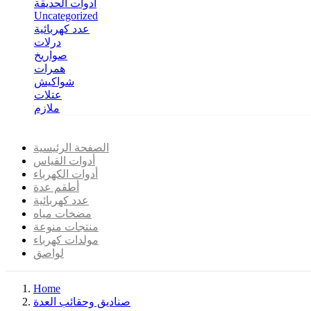
أدوات الحديقة
Uncategorized
عدد كهربائية
درلات
صواريخ
همرات
شواكيش
عتلات
ملازم
الصفحة الرئيسية
أدوات القياس
أدوات الكهرباء
أطقم عدة
عدد كهربائية
مضخات مياه
منتجات منوعة
مولدات كهرباء
لواصق
Home
صناديق وحقائب العدة