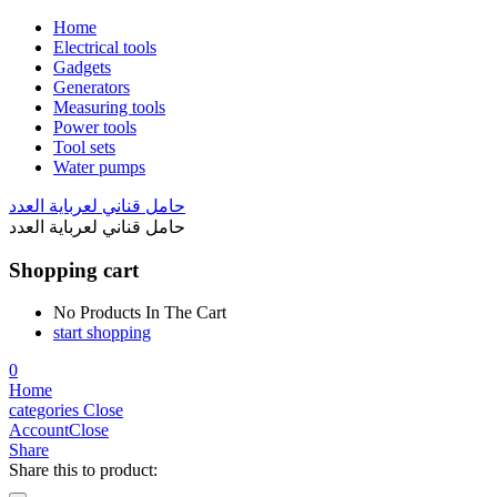
Home
Electrical tools
Gadgets
Generators
Measuring tools
Power tools
Tool sets
Water pumps
حامل قناني لعرباية العدد
حامل قناني لعرباية العدد
Shopping cart
No Products In The Cart
start shopping
0
Home
categories
Close
Account
Close
Share
Share this to product: