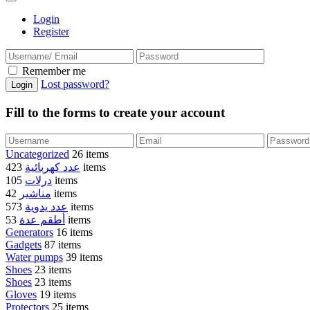
Login
Register
Remember me
Lost password?
Fill to the forms to create your account
Uncategorized
26 items
عدد كهربائية
423 items
درلات
105 items
مناشير
42 items
عدد يدوية
573 items
أطقم عدة
53 items
Generators
16 items
Gadgets
87 items
Water pumps
39 items
Shoes
23 items
Shoes
23 items
Gloves
19 items
Protectors
25 items