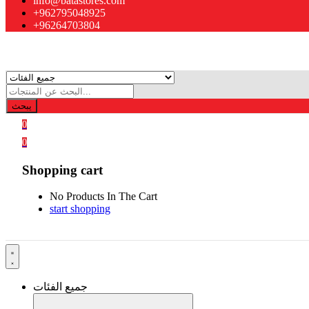
info@batastores.com
+962795048925
+96264703804
يبحث
0
0
Shopping cart
No Products In The Cart
start shopping
جميع الفئات