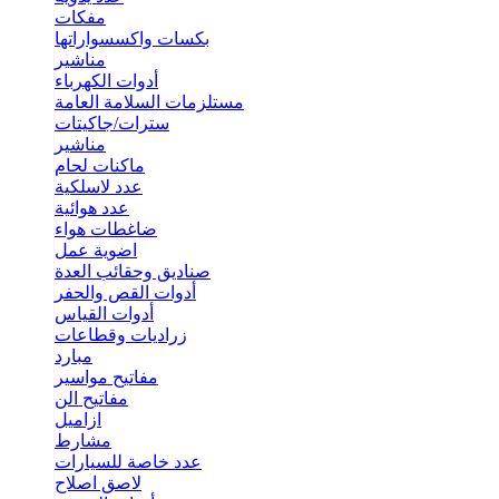
مفكات
بكسات واكسسواراتها
مناشير
أدوات الكهرباء
مستلزمات السلامة العامة
سترات/جاكيتات
مناشير
ماكنات لحام
عدد لاسلكية
عدد هوائية
ضاغطات هواء
اضوية عمل
صناديق وحقائب العدة
أدوات القص والحفر
أدوات القياس
زراديات وقطاعات
مبارد
مفاتيح مواسير
مفاتيح الن
ازاميل
مشارط
عدد خاصة للسيارات
لاصق اصلاح