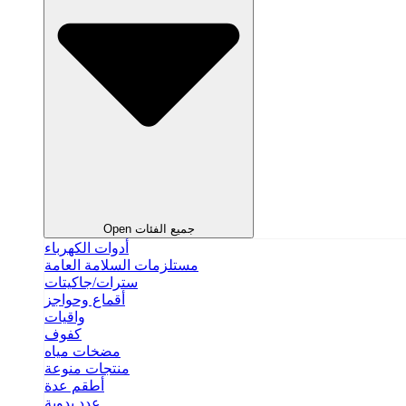
Open جميع الفئات
أدوات الكهرباء
مستلزمات السلامة العامة
سترات/جاكيتات
أقماع وحواجز
واقيات
كفوف
مضخات مياه
منتجات منوعة
أطقم عدة
عدد يدوية