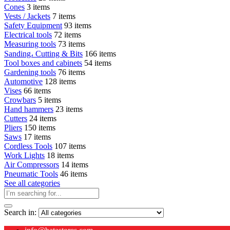
Cones
3 items
Vests / Jackets
7 items
Safety Equipment
93 items
Electrical tools
72 items
Measuring tools
73 items
Sanding، Cutting & Bits
166 items
Tool boxes and cabinets
54 items
Gardening tools
76 items
Automotive
128 items
Vises
66 items
Crowbars
5 items
Hand hammers
23 items
Cutters
24 items
Pliers
150 items
Saws
17 items
Cordless Tools
107 items
Work Lights
18 items
Air Compressors
14 items
Pneumatic Tools
46 items
See all categories
Search in: