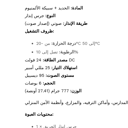
المادة:
الحديد + سبيكة الألمنيوم
النوع:
جرس إنذار
طريقة الإنذار:
صوتي (إصدار صوت)
ظروف التشغيل:
من -20°C إلى 50°C
درجة الحرارة:
تصل إلى 10%
الرطوبة:
24 فولت DC
مصدر الطاقة:
استهلاك التيار:
25 مللي أمبير
مستوى الصوت:
95 ديسيبل
الحجم:
6 بوصات
الوزن:
777 جرام (27.41 أونصة)
محتويات العبوة:
1 × جرس إنذار الحريق