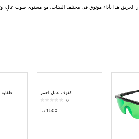
كفوف عمل احمر
طفاية حر
0
1,500
د.ا