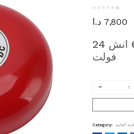
0
7,800
د.ا
جرس انذار حريق 6 انش 24
فولت
مة العامة
Category: