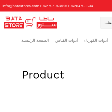
info@batastores.com
+962795048925
+96264703804
فئات
أدوات الكهرباء
أدوات القياس
الصفحة الرئيسية
Product