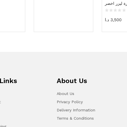
ة ليزر اخضر
3,500
د.ا
Links
About Us
About Us
t
Privacy Policy
Delivery Information
Terms & Conditions
king