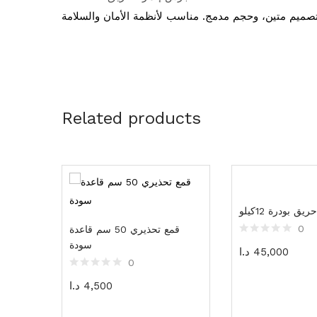
Related products
يق بودرة 12كيلو
0
قمع تحذيري 50 سم قاعدة
سودة
45,000
د.ا
0
4,500
د.ا