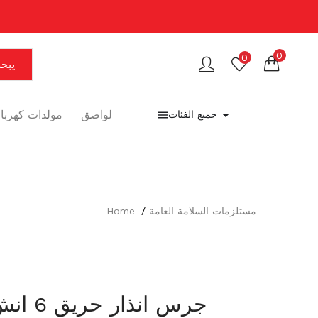
0
0
يبح
لواصق
مولدات كهرباء
جميع الفئات
مستلزمات السلامة العامة
Home
جرس انذار حريق 6 انش 24 فولت