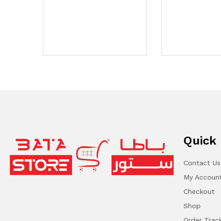
Quick 
Contact Us
My Accoun
Checkout
Shop
Order Trac