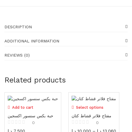
Generators
16 items
Gadgets
87 items
DESCRIPTION
Water pumps
ADDITIONAL INFORMATION
39 items
REVIEWS (0)
Shoes
23 items
Shoes
Related products
23 items
Gloves
19 items
Add to cart
Select options
Protectors
مفتاح فلاتر قشاط كتان
حبة بكس سنسور اكسجين
25 items
0
0
د.ا
7,500
د.ا
10,000
–
د.ا
13,060