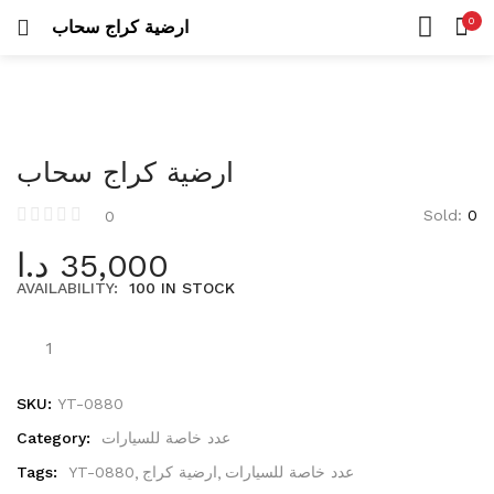
Uncategorized
0
ارضية كراج سحاب
26 items
LOGIN
REGISTER
HOME
SEARCH IN:
CATEGORIES
عدد كهربائية
ACCOUNT
423 items
SHARE
ارضية كراج سحاب
درلات
105 items
Sold:
0
0
Remember me
د.ا
35,000
مناشير
42 items
AVAILABILITY:
100 IN STOCK
عدد يدوية
573 items
Lost password?
SKU:
YT-0880
أطقم عدة
Category:
عدد خاصة للسيارات
53 items
Tags:
YT-0880
ارضية كراج
عدد خاصة للسيارات