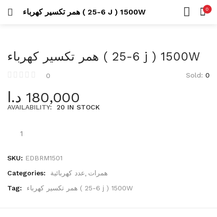
Uncategorized
0
همر تكسير كهرباء ( 6-25 J ) 1500W
26 items
LOGIN
REGISTER
HOME
SEARCH IN:
CATEGORIES
عدد كهربائية
همر تكسير كهرباء ( 6-25 j ) 1500W
ACCOUNT
423 items
SHARE
Sold:
0
0
درلات
د.ا
180,000
105 items
AVAILABILITY:
20 IN STOCK
Remember me
مناشير
42 items
عدد يدوية
573 items
SKU:
EDBRM1501
Lost password?
Categories:
عدد كهربائية
همرات
أطقم عدة
Tag:
همر تكسير كهرباء ( 6-25 j ) 1500W
53 items