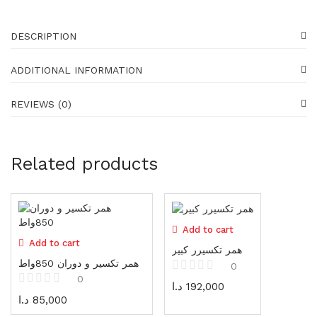
Generators
16 items
DESCRIPTION
Gadgets
87 items
ADDITIONAL INFORMATION
Water pumps
REVIEWS (0)
39 items
Shoes
23 items
Related products
Shoes
23 items
Add to cart
Gloves
Add to cart
19 items
همر تكسيرر كبير
همر تكسير و دوران 850واط
0
Protectors
0
د.ا
192,000
25 items
د.ا
85,000