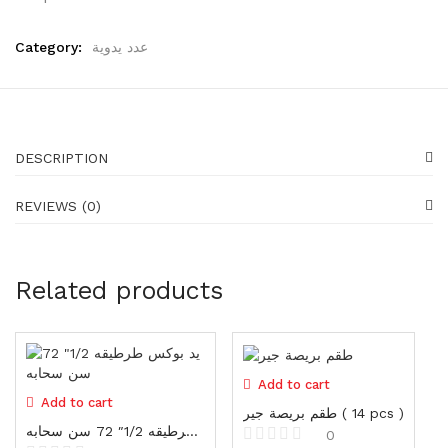
Generators
16 items
Category:
عدد يدوية
Gadgets
87 items
Water pumps
39 items
DESCRIPTION
Shoes
REVIEWS (0)
23 items
Shoes
Related products
23 items
Gloves
19 items
Add to cart
Protectors
Add to cart
طقم بريصة جير ( 14 pcs )
25 items
يد بكس طرطيقه 1/2″ 72 سن سحابه
0