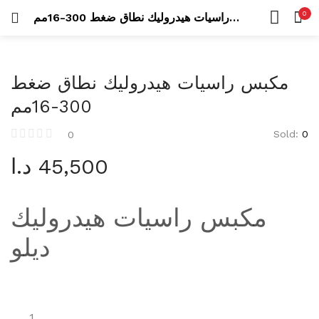
Uncategorized
0
مكبس راسيات هيدروليك نطاق ضغط 300-16مم
26 items
LOGIN
REGISTER
HOME
SEARCH IN:
CATEGORIES
عدد كهربائية
مكبس راسيات هيدروليك نطاق ضغط
ACCOUNT
423 items
300-16مم
SHARE
درلات
Sold:
0
0
105 items
د.ا
45,500
Remember me
مناشير
42 items
مكبس راسيات هيدروليك
عدد يدوية
573 items
Lost password?
ديلو
أطقم عدة
53 items