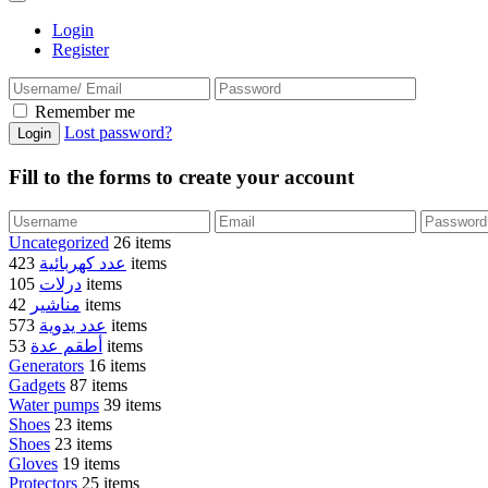
Login
Register
Remember me
Lost password?
Fill to the forms to create your account
Uncategorized
26 items
عدد كهربائية
423 items
درلات
105 items
مناشير
42 items
عدد يدوية
573 items
أطقم عدة
53 items
Generators
16 items
Gadgets
87 items
Water pumps
39 items
Shoes
23 items
Shoes
23 items
Gloves
19 items
Protectors
25 items