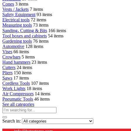
Cones
3 items
Vests / Jackets
7 items
Safety Equipment
93 items
Electrical tools
72 items
Measuring tools
73 items
Sanding، Cutting & Bits
166 items
Tool boxes and cabinets
54 items
Gardening tools
76 items
Automotive
128 items
Vises
66 items
Crowbars
5 items
Hand hammers
23 items
Cutters
24 items
Pliers
150 items
Saws
17 items
Cordless Tools
107 items
Work Lights
18 items
Air Compressors
14 items
Pneumatic Tools
46 items
See all categories
Search in: