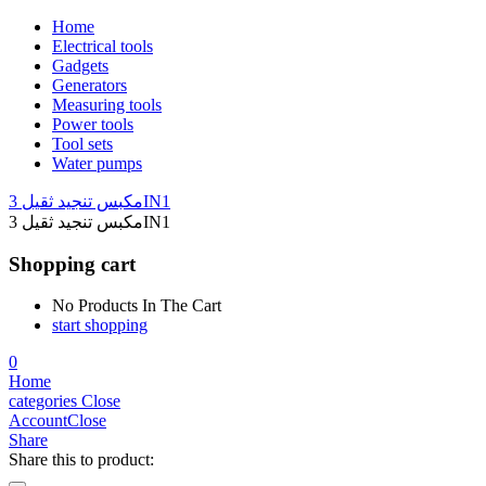
Home
Electrical tools
Gadgets
Generators
Measuring tools
Power tools
Tool sets
Water pumps
مكبس تنجيد ثقيل 3IN1
مكبس تنجيد ثقيل 3IN1
Shopping cart
No Products In The Cart
start shopping
0
Home
categories
Close
Account
Close
Share
Share this to product: