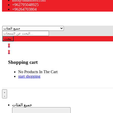
info@batastores.com
+962795048925
+96264703804
يبحث
0
0
Shopping cart
No Products In The Cart
start shopping
جميع الفئات