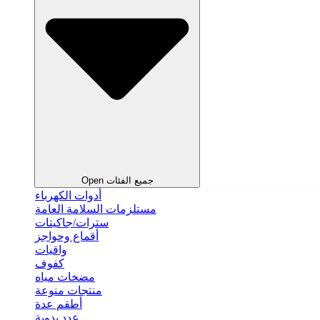
Open جميع الفئات
أدوات الكهرباء
مستلزمات السلامة العامة
سترات/جاكيتات
أقماع وحواجز
واقيات
كفوف
مضخات مياه
منتجات منوعة
أطقم عدة
عدد يدوية