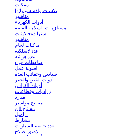
مفكات
بكسات واكسسواراتها
مناشير
أدوات الكهرباء
مستلزمات السلامة العامة
سترات/جاكيتات
مناشير
ماكنات لحام
عدد لاسلكية
عدد هوائية
ضاغطات هواء
اضوية عمل
صناديق وحقائب العدة
أدوات القص والحفر
أدوات القياس
زراديات وقطاعات
مبارد
مفاتيح مواسير
مفاتيح الن
ازاميل
مشارط
عدد خاصة للسيارات
لاصق اصلاح