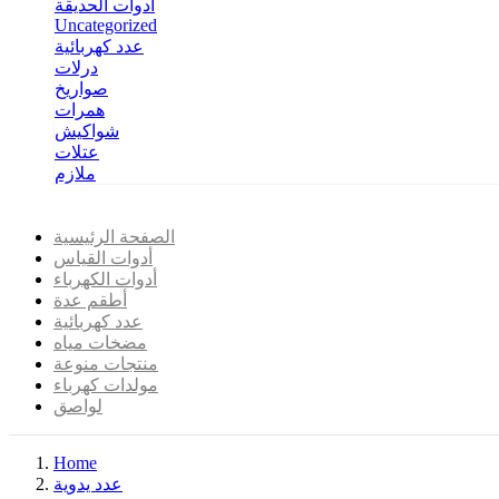
أدوات الحديقة
Uncategorized
عدد كهربائية
درلات
صواريخ
همرات
شواكيش
عتلات
ملازم
الصفحة الرئيسية
أدوات القياس
أدوات الكهرباء
أطقم عدة
عدد كهربائية
مضخات مياه
منتجات منوعة
مولدات كهرباء
لواصق
Home
عدد يدوية