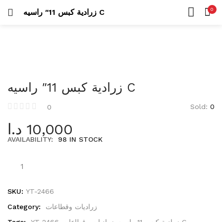
Uncategorized
0
زرادية كبس 11″ راسيه C
26 items
LOGIN
REGISTER
HOME
SEARCH IN:
CATEGORIES
عدد كهربائية
ACCOUNT
423 items
SHARE
درلات
زرادية كبس 11″ راسيه C
105 items
Sold:
0
0
Remember me
مناشير
د.ا
10,000
42 items
AVAILABILITY:
98 IN STOCK
عدد يدوية
573 items
Lost password?
أطقم عدة
SKU:
YT-2466
53 items
Category:
زراديات وقطاعات
Tags:
YT-2466
زراديات وقطاعات
زرادية كبس 11 راسيه C