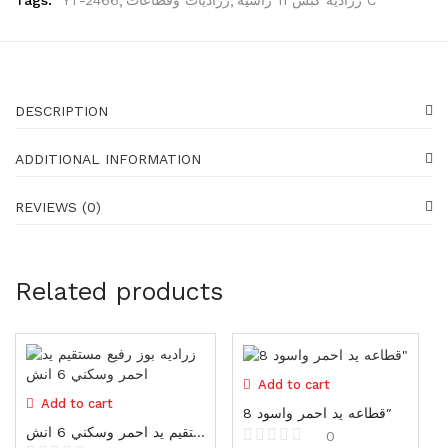
Generators
16 items
Gadgets
87 items
DESCRIPTION
Water pumps
39 items
ADDITIONAL INFORMATION
Shoes
REVIEWS (0)
23 items
Shoes
Related products
23 items
Gloves
19 items
Add to cart
Protectors
Add to cart
قطاعه يد احمر واسود 8″
25 items
زراديه بوز رفيع مستقيم يد احمر وسكني 6 انش
0