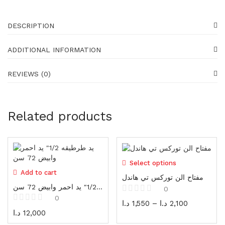
Generators
16 items
DESCRIPTION
Gadgets
87 items
ADDITIONAL INFORMATION
Water pumps
REVIEWS (0)
39 items
Shoes
23 items
Related products
Shoes
23 items
Select options
Gloves
Add to cart
19 items
مفتاح الن توركس تي هاندل
يد طرطيقه 1/2″ يد احمر وابيض 72 سن
0
Protectors
0
د.ا
1,550
–
د.ا
2,100
25 items
د.ا
12,000