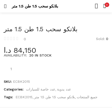
Uncategorized
0
بلانكو سحب 1.5 طن 1.5 متر
26 items
LOGIN
REGISTER
HOME
SEARCH IN:
CATEGORIES
عدد كهربائية
بلانكو سحب 1.5 طن 1.5 متر
ACCOUNT
423 items
SHARE
Sold:
0
0
درلات
د.ا
84,150
105 items
AVAILABILITY:
20 IN STOCK
Remember me
مناشير
42 items
عدد يدوية
573 items
SKU:
ECBK2015
Lost password?
Categories:
عدد خاصة للسيارات
عدد يدوية
أطقم عدة
Tags:
ECBK2015
بلانكو سحب 1.5 طن 1.5 متر
جميع المنتجات
53 items