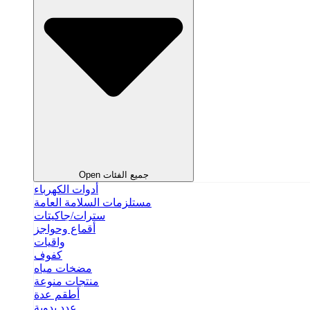
Open جميع الفئات
أدوات الكهرباء
مستلزمات السلامة العامة
سترات/جاكيتات
أقماع وحواجز
واقيات
كفوف
مضخات مياه
منتجات منوعة
أطقم عدة
عدد يدوية