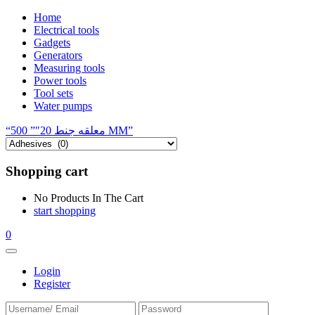
Home
Electrical tools
Gadgets
Generators
Measuring tools
Power tools
Tool sets
Water pumps
“معلقه جنط 20″” 500 MM”
Shopping cart
No Products In The Cart
start shopping
0
Login
Register