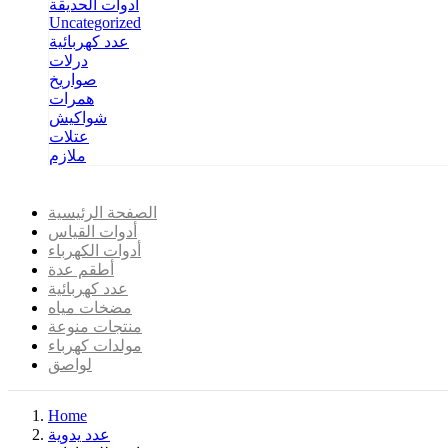
أدوات الحديقة
Uncategorized
عدد كهربائية
درلات
صواريخ
همرات
شواكيش
عتلات
ملازم
الصفحة الرئيسية
أدوات القياس
أدوات الكهرباء
أطقم عدة
عدد كهربائية
مضخات مياه
منتجات منوعة
مولدات كهرباء
لواصق
Home
عدد يدوية