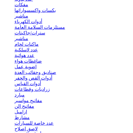
مفكات
بكسات واكسسواراتها
مناشير
أدوات الكهرباء
مستلزمات السلامة العامة
سترات/جاكيتات
مناشير
ماكنات لحام
عدد لاسلكية
عدد هوائية
ضاغطات هواء
اضوية عمل
صناديق وحقائب العدة
أدوات القص والحفر
أدوات القياس
زراديات وقطاعات
مبارد
مفاتيح مواسير
مفاتيح الن
ازاميل
مشارط
عدد خاصة للسيارات
لاصق اصلاح