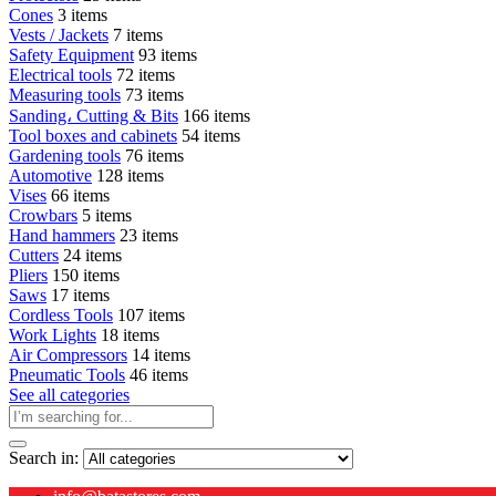
Cones
3 items
Vests / Jackets
7 items
Safety Equipment
93 items
Electrical tools
72 items
Measuring tools
73 items
Sanding، Cutting & Bits
166 items
Tool boxes and cabinets
54 items
Gardening tools
76 items
Automotive
128 items
Vises
66 items
Crowbars
5 items
Hand hammers
23 items
Cutters
24 items
Pliers
150 items
Saws
17 items
Cordless Tools
107 items
Work Lights
18 items
Air Compressors
14 items
Pneumatic Tools
46 items
See all categories
Search in: