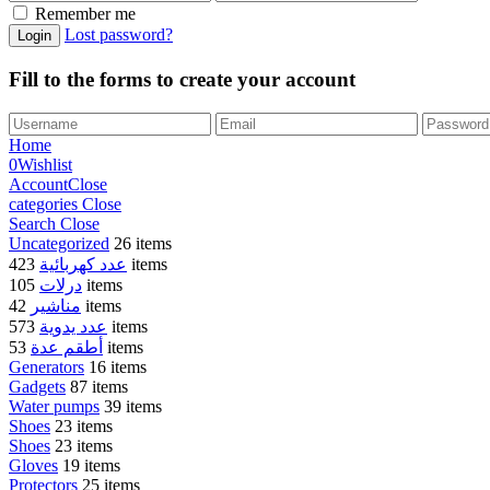
Remember me
Lost password?
Fill to the forms to create your account
Home
0
Wishlist
Account
Close
categories
Close
Search
Close
Uncategorized
26 items
عدد كهربائية
423 items
درلات
105 items
مناشير
42 items
عدد يدوية
573 items
أطقم عدة
53 items
Generators
16 items
Gadgets
87 items
Water pumps
39 items
Shoes
23 items
Shoes
23 items
Gloves
19 items
Protectors
25 items