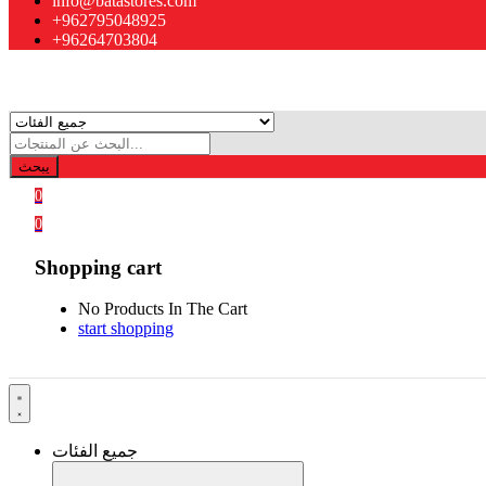
info@batastores.com
+962795048925
+96264703804
يبحث
0
0
Shopping cart
No Products In The Cart
start shopping
جميع الفئات