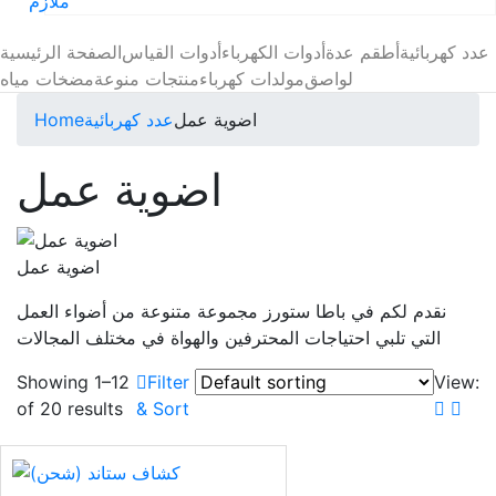
ملازم
عدد كهربائية
أطقم عدة
أدوات الكهرباء
أدوات القياس
الصفحة الرئيسية
لواصق
مولدات كهرباء
منتجات منوعة
مضخات مياه
Home
عدد كهربائية
اضوية عمل
اضوية عمل
اضوية عمل
نقدم لكم في باطا ستورز مجموعة متنوعة من أضواء العمل
التي تلبي احتياجات المحترفين والهواة في مختلف المجالات
Showing 1–12
Filter
View:
of 20 results
& Sort