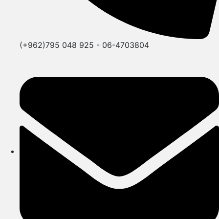
(+962)795 048 925 - 06-4703804