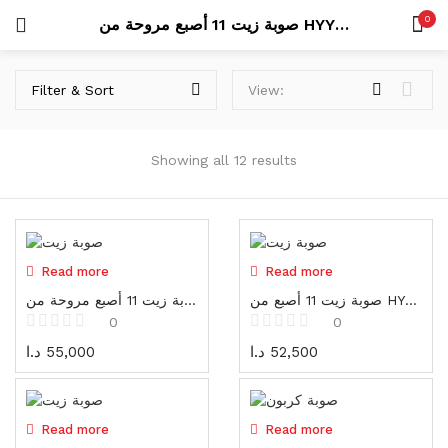
Uncategorized
0
صوبة زيت 11 أصبع مروحة من HYYUNDAI
26 items
LOGIN
REGISTER
SEARCH IN:
Filter & Sort
View:
عدد كهربائية
423 items
Showing all 12 results
درلات
105 items
Remember me
مناشير
42 items
Out of stock
Out of stock
Read more
Read more
عدد يدوية
صوبة زيت 11 أصبع من HYUNDAI
صوبة زيت 11 أصبع مروحة من HYYUNDAI
0
0
573 items
Lost password?
د.ا
55,000
د.ا
52,500
أطقم عدة
53 items
Out of stock
Out of stock
Read more
Read more