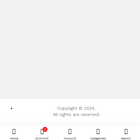
Saws
17 items
Cordless Tools
107 items
Work Lights
18 items
Air Compressors
14 items
Pneumatic Tools
46 items
Copyright © 2024.
All rights are reserved.
See all categories
0
Home
Wishlist
Account
Categories
Search