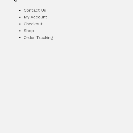
Gardening tools
Contact Us
76 items
My Account
Checkout
Automotive
Shop
128 items
Order Tracking
Vises
66 items
Crowbars
5 items
Hand hammers
23 items
Cutters
24 items
Pliers
150 items